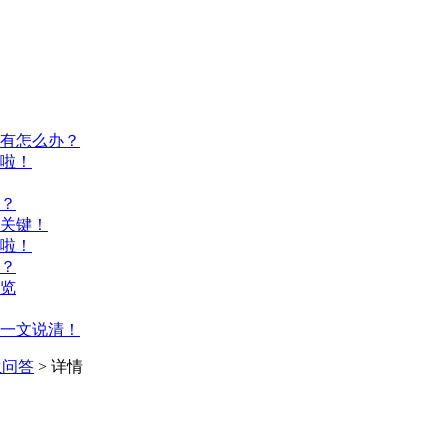
有怎么办？
啦！
？
关键！
啦！
？
览
一文说清！
生问答
> 详情