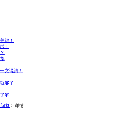
关键！
啦！
？
览
一文说清！
篇就够了
来了解
生问答
> 详情