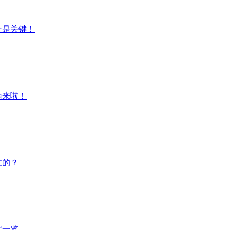
证是关键！
南来啦！
注的？
程一览