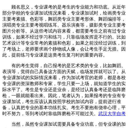
顾名思义，专业课考的是考生的专业能力和功底。从近年
部分学校的专业课加试情况来看，专业课加试时，绘画类专业
主要考素描、色彩等，舞蹈类专业主要考形体、舞蹈编排等，
演唱类专业主要考视唱练耳、器乐演奏等，摄影类专业主要考
图片分析等。从这些考试内容来看，都需要考生之前有过专业
训练，如果不经过学习和练习，只靠临场发挥是不行的。比如
艺术设计等专业常考的素描和色彩，如果之前没经过训练，到
了考场上，老师要求画个静物或人像，会让考生手足无措。因
此，提前练习专业课是这类考生复习时的重要内容。
有的考生觉得，自己报考的是艺术类的专业，比如舞蹈、
表演等，觉得自己具备这方面的天赋，临场发挥就可以了。从
专业课加试的实际情况来看，作为加试考官的老师，都是各校
专业课的资深教师和专家，学生只要一上场，就知道学生的实
际水平了。考生是专业还是业余，是经过认真备考还是临阵磨
枪，一眼就能看出来。因此，笔者认为，如果报考的专业有专
业课加试，考生应该认真按照学校的加试内容，提前进行准
备，认真把专业的基本功练扎实。考生不要抱有侥幸心理，平
时不努力，等到考试时靠临阵磨枪不可能过关。
武汉大学自考
当然，虽然专业课加试需要具备专业功底，但专业课的加