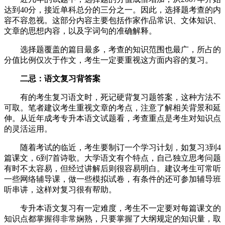
达到40分，接近单科总分的三分之一。因此，选择题考查的内
容不容忽视。这部分内容主要包括作家作品常识、文体知识、
文章的思想内容，以及字词句的准确解释。
选择题覆盖的篇目最多，考查的知识范围也最广，所占的
分值比例仅次于作文，考生一定要重视这方面内容的复习。
二忌：语文复习背答案
有的考生复习语文时，死记硬背复习题答案，这种方法不
可取。笔者建议考生重视文章的考点，注意了解相关背景和延
伸。从近年成考专升本语文试题看，考查重点是考生对知识点
的灵活运用。
随着考试的临近，考生要制订一个学习计划，如复习3到4
篇课文，6到7首诗歌。大学语文有个特点，自己独立思考问题
有时不太容易，但经过讲解后则很容易明白。建议考生可常听
一些网络辅导课，做一些模拟试卷，有条件的还可参加辅导班
听串讲，这样对复习很有帮助。
专升本语文复习有一定难度，考生不一定要对每篇课文的
知识点都掌握得非常娴熟，只要掌握了大纲规定的知识量，取