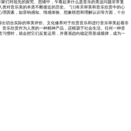
学家们对祖先的探究、思绪中，乍看起来什么是音乐的美这问题非常复
类对音乐美的本质不断接近的历史。 ”
[1]
有关审美和音乐欣赏中的心
心理因素，如音响感知、情感体验、想象联想和理解认识等方面，十分
得出切合实际的审美评价。文化修养对于欣赏音乐和进行音乐审美起着非
。音乐欣赏作为人类的一种精神产品，还根源于社会生活。任何一种音
赏习惯时，就会把它们反复运用，并逐渐趋向稳定而形成规律，成为一