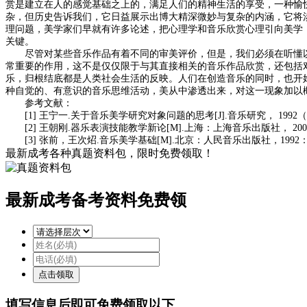
赏是建立在人的感觉基础之上的，满足人们的精神生活的享受，一种愉
杂，但历史告诉我们，它日益展示出博大精深微妙与复杂的内涵，它将
理问题，美学家们早就有许多论述，把心理学和音乐欣赏心理引向美学
关键。
尽管对某些音乐作品有着不同的审美评价，但是，我们必须在听懂
常重要的作用，这不是仅仅限于与其直接相关的音乐作品欣赏，还包括
乐，归根结底都是人类社会生活的反映。人们在创造音乐的同时，也开
种自觉的、有意识的音乐思维活动，美从中渗透出来，对这一现象加以
参考文献：
[1]
王宁一
.
关于音乐美学研究对象问题的思考
[J].
音乐研究，
1992
（
[2]
王朝刚
.
器乐表演技能教学新论
[M].
上海：上海音乐出版社，
200
[3]
张前，王次炤
.
音乐美学基础
[M].
北京：人民音乐出版社，
1992
最新成考各种真题资料包，限时免费领取！
最新成考备考资料免费领
填写信息后即可
免费
领取以下