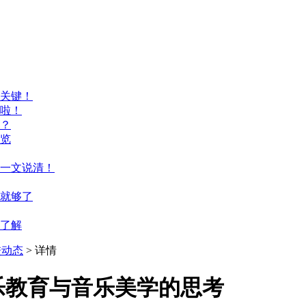
关键！
啦！
？
览
一文说清！
篇就够了
来了解
校动态
> 详情
乐教育与音乐美学的思考