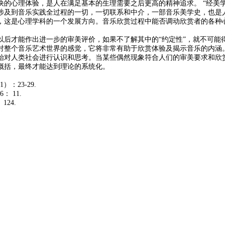
快的心理体验，是人在满足基本的生理需要之后更高的精神追求。 “经美
涉及到音乐实践全过程的一切，一切联系和中介，一部音乐美学史，也是人
，这是心理学科的一个发展方向。音乐欣赏过程中能否调动欣赏者的各种
以后才能作出进一步的审美评价，如果不了解其中的“约定性”，就不可能
对整个音乐艺术世界的感觉，它将非常有助于欣赏体验及揭示音乐的内涵
始对人类社会进行认识和思考。当某些偶然现象符合人们的审美要求和欣
概括，最终才能达到理论的系统化。
1
）：
23-29.
6
：
11.
：
124.