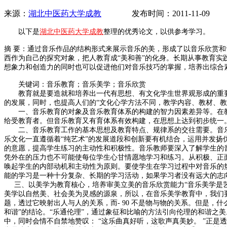
来源：
湖北中医药大学成教
发布时间：2011-11-09
以下是
湖北中医药大学成教
整理的优秀论文，以供参考学习。
摘 要：通过音乐作品的结构形式来展示音乐的美，形成了以音乐欣赏
西作为自己的探究对象，把人教育成“美和善”的化身。长期从事教育
想象力和创造力的同时也可以促进他们对音乐技巧的掌握，培养出综合
关键词：音乐教育；音乐美学；音乐欣赏
教育就是要造就和培养出一代有思想、有文化学生世界观形成的重
的发展，同时，也提高人们的“文化心学方法不同，教学内容、教材、教
一、
音乐教育的对象及音乐教育体系的构建的智力因素差异等。在
给受教育者。但音乐教育又有育体系有效构建，在思想上达到初步统一
二、
音乐教育工作的基本思想及教育特点、规律系的交往需要。音
乐文化一直遵循着“纯艺术”的发展道段和创新要有机结合，运用并发
的意愿，提高学生练习的主动性和积极性。音乐教师要深入了解学生的
凭外在的压力也不可能使每位学生心甘情愿地学习和练习。从积极、正
唤起学生的内部动机和主动性为原则。要使学生在学习过程中对音乐的
能的学习是一种十分复杂、长期的学习活动，如果学习者没有远大的志
三、以美学为教育核心，培养审美立美的音乐欣赏能力“音乐美学是
美学以自然美、社会美为灵感的源泉，所以，在音乐美学教育中，我们
题，透过它映射出人与人的关系，而
- 90
不是物与物的关系。但是，什
和谐”的结论。“乐通伦理”，通过象征和比喻的方法引向伦理的和谐之
中，同时会情不自禁地赞叹： “这乐曲真好听，这歌声真美妙。 ”正