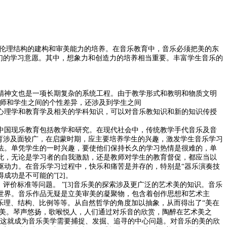
、伦理结构的建构和审美能力的培养。在音乐教育中，音乐必须把美的东
们的学习意愿。其中，想象力和创造力的培养相当重要。丰富学生音乐的
精神文也是一项长期复杂的系统工程。由于教学形式和教明和物质文明
师和学生之间的个性差异，还涉及到学生之间
心理学和教育学及相关的学科知识，可以对音乐教知识和新的知识传授
中国现乐教育包括教学和研究。在现代社会中，传统教学手代音乐及音
育涉及面较广，在启蒙时期，应主要培养学生的兴趣，激发学生音乐学习
法。单凭学生的一时兴趣，要使他们保持长久的学习热情是很难的，单
此，无论是学习者的自我激励，还是教师对学生的教育督促，都应当以
驱动力。在音乐学习过程中，快乐和痛苦是并存的，特别是“器乐演奏技
得成功是不可能的”
[2]
。
评价标准等问题。 ”
[3]
音乐美的探索涉及更广泛的艺术美的知识。音乐
世界。音乐作品无疑是立美审美的凝聚物，包含着创作思想和艺术主
乐理、结构、比例等等。从自然哲学的角度加以抽象，从而得出了“美在
的美。琴声悠扬，歌喉悦人，人们通过对乐音的欣赏，陶醉在艺术美之
。这就成为音乐美学需要捕捉、发掘、追寻的中心问题。对音乐的美的欣