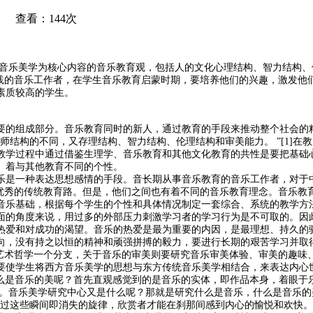
 查看：144次
和音乐美学为核心内容的音乐教育观，包括人的文化心理结构、智力结构
实践的音乐工作者，在学生音乐教育启蒙时期，要培养他们的兴趣，激发他
素质较高的学生。
要的组成部分。音乐教育同时的新人，通过教育的手段来推动整个社会的
师结构的不同，又存理结构、智力结构、伦理结构和审美能力。 ”
[1]
在教
教学过程中通过借鉴生理学、音乐教育和其他文化教育的共性是要把基础
。着与其他教育不同的个性。
乐是一种表达思想感情的手段。音长期从事音乐教育的音乐工作者，对于
扬优秀的传统教育路。但是，他们之间也有着不同的音乐教育理念。音乐教
音乐基础，根据每个学生的个性和具体情况制定一套综合、系统的教学方
面的角度来说，用过多的外部压力刺激学习者的学习行为是不可取的。因
热爱和对成功的渴望。音乐的热爱是最为重要的内因，是最理想、持久的
向，没有持之以恒的精神和顽强拼搏的毅力，要进行长期的艰苦学习并取
艺术哲学一个分支，关于音乐的审美则要研究音乐审美体验、审美的趣味、
要使学生将西方音乐美学的思想与东方传统音乐美学相结合，来表达内心
么是音乐的美呢？首先直观感觉到的是音乐的实体，即作品本身，着眼于
美。音乐美学研究中心又是什么呢？那就是研究什么是音乐，什么是音乐
是透过这些瞬间即消失的旋律，欣赏者才能在刹那间感到内心的愉悦和欢快