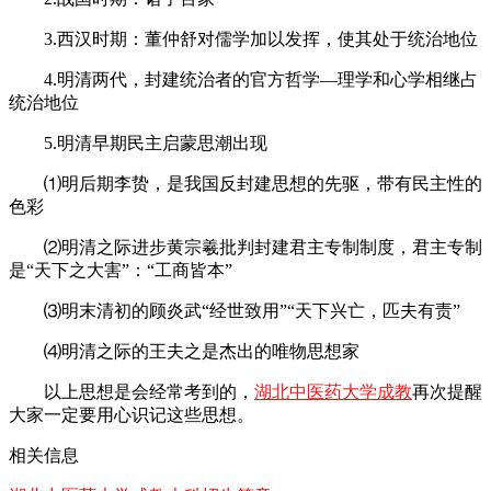
3.西汉时期：董仲舒对儒学加以发挥，使其处于统治地位
4.明清两代，封建统治者的官方哲学—理学和心学相继占
统治地位
5.明清早期民主启蒙思潮出现
⑴明后期李贽，是我国反封建思想的先驱，带有民主性的
色彩
⑵明清之际进步黄宗羲批判封建君主专制制度，君主专制
是“天下之大害”：“工商皆本”
⑶明末清初的顾炎武“经世致用”“天下兴亡，匹夫有责”
⑷明清之际的王夫之是杰出的唯物思想家
以上思想是会经常考到的，
湖北中医药大学成教
再次提醒
大家一定要用心识记这些思想。
相关信息