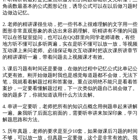
角函数最基本的公式图形记住，诱导公式可以在以后做习题时
边做边记忆。
2. 老师的精讲课很生动，把一些书本上很难理解的文字用一些
图形非常直观形象的表达出来容易理解。听精讲有不懂的问题
可以在答疑室提问，也可以在QQ群里向同学老师请教，有些
地方听不懂可以多听两遍，实在是听不懂可以放一放，等视频
互动课上来问老师。必须保证每次互动课时把该次课所讲章节
的精讲课听一遍，带着问题去上视频课才有效。
3. 课后习题有时间还是要做，在做的过程中记忆公式比单记公
式更有效。刚开始做题时我也是感觉每道题都不会做，无法下
笔，我就看着解题过程和答案做。重点说明绝不能只是看着答
案抄，一定要看懂解题过程，下一次类似的题自己就会做了。
做的题多了，你就知道该用什么方法去解。
4. 串讲一定要听，老师把所有的知识点概念用例题串起来讲解
一遍。象我听了后面忘前面的，需要听串讲来加深印象，学习
解题思路和方法。
5. 历年真题，老师的要求是至少10套，如果做课后习题的时间
不够，可以放一放，但真题一定要做，这个是非常有效的。我