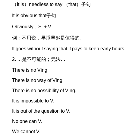
（It is）needless to say （that）子句
It is obvious that子句
Obviously，S. + V.
例︰不用说，早睡早起是值得的。
It goes without saying that it pays to keep early hours.
2. …是不可能的；无法…
There is no Ving
There is no way of Ving.
There is no possibility of Ving.
It is impossible to V.
It is out of the question to V.
No one can V.
We cannot V.