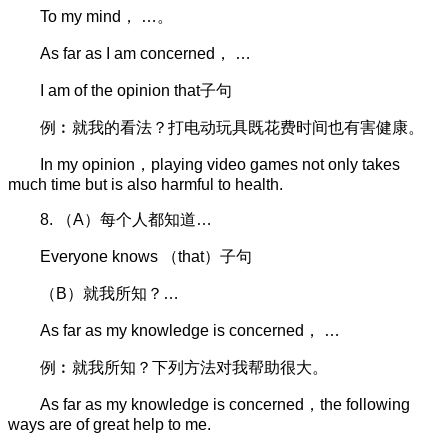
To my mind， …。
As far as I am concerned， …
I am of the opinion that子句
例︰就我的看法？打电动玩具既花费时间也有害健康。
In my opinion，playing video games not only takes
much time but is also harmful to health.
8. （A）每个人都知道…
Everyone knows （that）子句
（B）就我所知？…
As far as my knowledge is concerned， …
例︰就我所知？下列方法对我帮助很大。
As far as my knowledge is concerned，the following
ways are of great help to me.