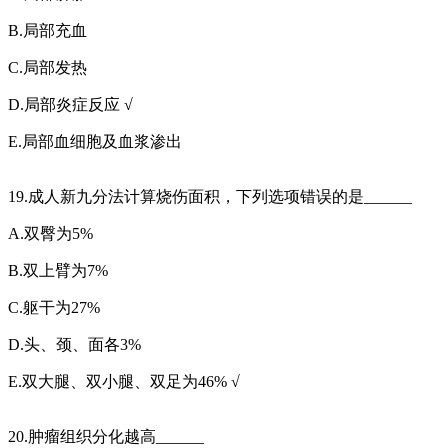
B.局部充血
C.局部发热
D.局部炎症反应 √
E.局部血细胞及血浆渗出
19.成人新九分法计算烧伤面积，下列选项错误的是______
A.双臀为5%
B.双上臂为7%
C.躯干为27%
D.头、颈、面各3%
E.双大腿、双小腿、双足为46% √
20.肿瘤组织分化越高______