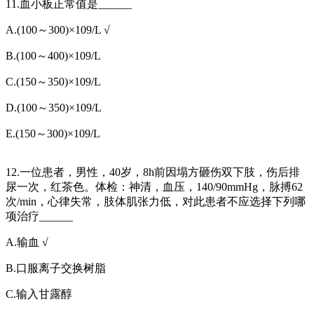
11.血小板正常值是______
A.(100～300)×109/L √
B.(100～400)×109/L
C.(150～350)×109/L
D.(100～350)×109/L
E.(150～300)×109/L
12.一位患者，男性，40岁，8h前因塌方砸伤双下肢，伤后排
尿一次，红茶色。体检：神清，血压，140/90mmHg，脉搏62
次/min，心律失常，肢体肌张力低，对此患者不应选择下列哪
项治疗______
A.输血 √
B.口服离子交换树脂
C.输入甘露醇