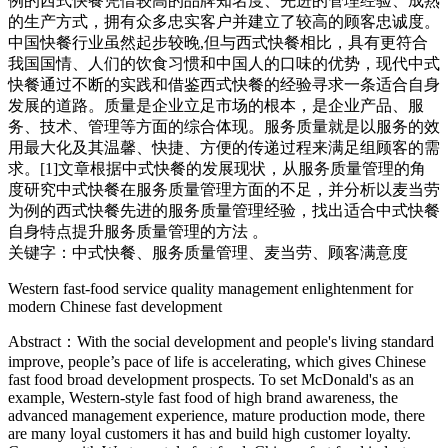
例的西式快餐凭借较高的品牌知名度、先进的管理经验、成熟
的生产方式，拥有众多忠实客户并建立了较高的顾客忠诚度。
中国快餐行业虽然起步较晚,但与西式快餐相比，具有更符合
我国国情、人们的饮食习惯和中国人的口味的优势，现代中式
快餐通过不断的实践和借鉴西式快餐的经验寻求一条适合自身
发展的道路。质量是企业立足市场的根本，是企业产品、服
务、技术、管理等方面的综合体现。服务质量就是以服务的效
用最大化及其温馨、快捷、方便的传递过程来满足组顾客的需
求。[1]文章根据中式快餐的发展现状，从服务质量管理的角
度研究中式快餐在服务质量管理方面的不足，并分析以麦当劳
为例的西式快餐先进的服务质量管理经验，找出适合中式快餐
自身特点提升服务质量管理的方法 。
关键字：中式快餐、服务质量管理、麦当劳、顾客满意度
Western fast-food service quality management enlightenment for
modern Chinese fast development
Abstract：With the social development and people's living standard
improve, people’s pace of life is accelerating, which gives Chinese
fast food broad development prospects. To set McDonald's as an
example, Western-style fast food of high brand awareness, the
advanced management experience, mature production mode, there
are many loyal customers it has and build high customer loyalty.