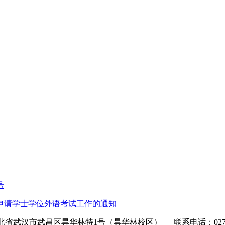
号
生申请学士学位外语考试工作的通知
省武汉市武昌区昙华林特1号（昙华林校区） 联系电话：027-86