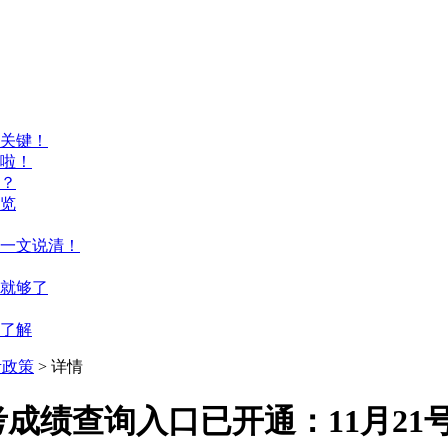
关键！
啦！
？
览
一文说清！
篇就够了
来了解
考政策
> 详情
考成绩查询入口已开通：11月21