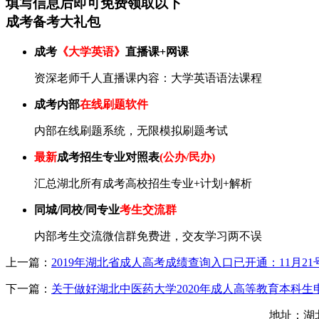
填写信息后即可
免费
领取以下
成考备考大礼包
成考
《大学英语》
直播课+网课
资深老师千人直播课内容：大学英语语法课程
成考内部
在线刷题软件
内部在线刷题系统，无限模拟刷题考试
最新
成考招生专业对照表
(公办/民办)
汇总湖北所有成考高校招生专业+计划+解析
同城/同校/同专业
考生交流群
内部考生交流微信群免费进，交友学习两不误
上一篇：
2019年湖北省成人高考成绩查询入口已开通：11月21
下一篇：
关于做好湖北中医药大学2020年成人高等教育本科
地址：湖北