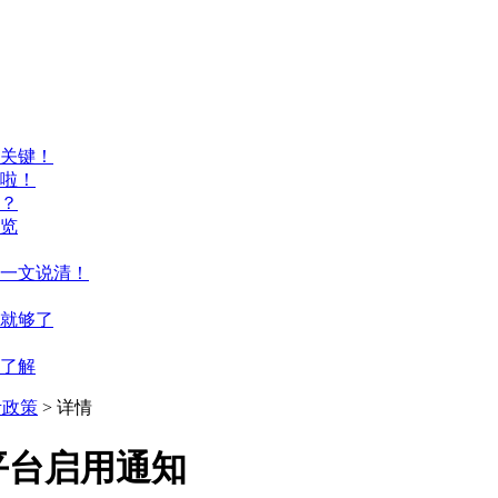
关键！
啦！
？
览
一文说清！
篇就够了
来了解
考政策
> 详情
平台启用通知