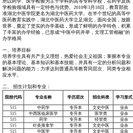
所以药学、医学检验为主干学科的高等专科学校，在药学及医
学检验领域具有一定特色与优势。2010年3月18日，教育部批
准湖北中医学院更名为湖北中医药大学。在半个世纪的高等中
医药教育实践中，湖北中医药大学立足湖北，面向全国，放眼
世界，奠定了坚实的办学基础，形成了鲜明的办学特色，积累
了丰富的办学经验，已形成“中医中药并举，文理工管相融”的
办学格局
一、培养目标
培养学生具有共产主义理想，热爱社会主义祖国；掌握本专业
的基本理论、基本知识和基本技能，并具有一定的分析问题和
解决问题的能力；力求达到普通高等教育同层次、同类专业相
应水平。
二、 招生计划和专业：
院校代码
专业名称
学历层次
招生科类
学习形式
515
中药学
专升本
文史中医
业余
515
中西医临床医学
专升本
医学类
业余
515
药学
专升本
经管类
业余
515
针灸推拿学
专升本
文史中医
业余
515
中医学
专升本
文史中医
业余